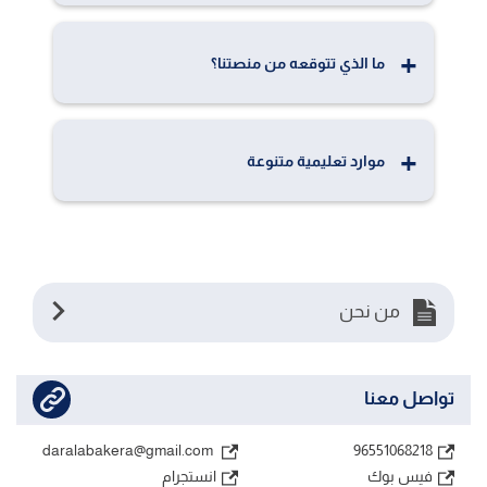
. السبورة الرقمية الخاصة بنا مجهزة بميزات الدردشة
ما الذي تتوقعه من منصتنا؟
الصوتية والمرئية."..
اعتمد علينا في رحلتك الدراسية! سنقوم بإيصالك معنا لبر
موارد تعليمية متنوعة
الأمان تعليم عالي الجودة نقدم لك تجربة تعليمية متميزة
ومحتوى معتمد من خبراء في المجال..
استفد من مكتبة غنية بالموارد التعليمية مثل مقاطع
الفيديو والمقالات والملفات التعليمية القيمة...
من نحن
تواصل معنا
daralabakera@gmail.com
96551068218
فيس بوك
انستجرام