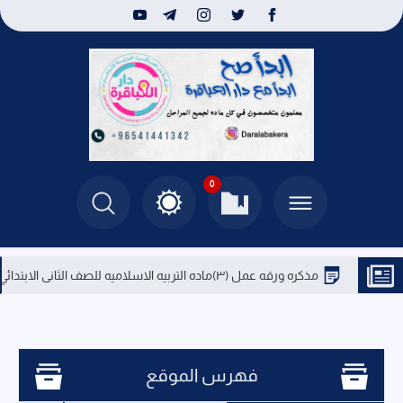
0
مذكره ورقه عمل (٣)ماده التربيه الاسلاميه للصف الثانى الابتدائي
فهرس الموقع